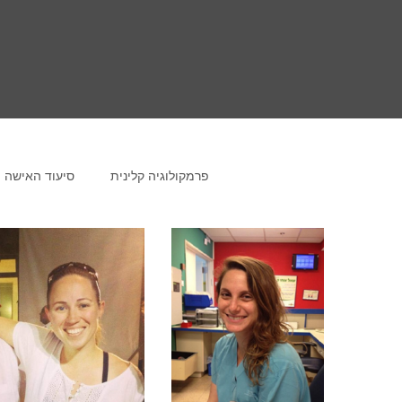
הַמִּשְׁתַּמְּשִׁים
בְּתוֹכְנַת
קוֹרֵא־מָסָךְ;
לְחַץ
Control-
F10
לִפְתִיחַת
תַּפְרִיט
פרמקולוגיה קלינית
סיעוד האישה
נְגִישׁוּת.