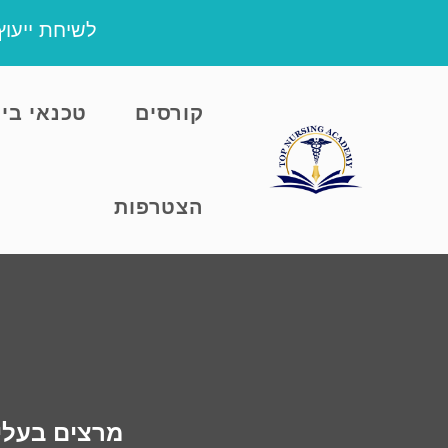
שִׂים
לשיחת ייעו
לֵב:
בְּאֲתָר
זֶה
קורסים
טכנאי בי
מֻפְעֶלֶת
מַעֲרֶכֶת
נָגִישׁ
בִּקְלִיק
הצטרפות
הַמְּסַיַּעַת
לִנְגִישׁוּת
הָאֲתָר.
לְחַץ
Control-
F11
לְהַתְאָמַת
הָאֲתָר
מרצים בעלי 
לְעִוְורִים