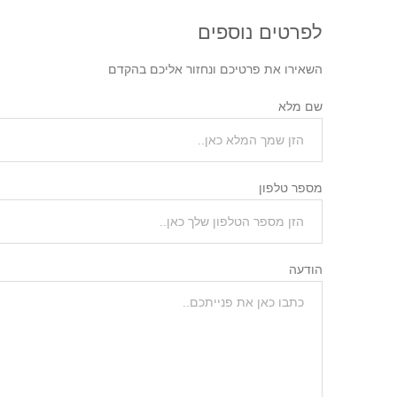
למי הפנקס
מתאים?
לפרטים נוספים
השאירו את פרטיכם ונחזור אליכם בהקדם
הפנקס מתאים לסטודנטים, לומדים
ואנשי מקצוע בתחום הבריאות
שם מלא
המעוניינים לחזק את הידע התרופתי
שלהם בצורה פשוטה, מסודרת ויעילה.
למה לבחור
מספר טלפון
בתרופו-קארדס?
כי במקום להתפזר בין סיכומים ארוכים
הודעה
וחומרים רבים, אפשר ללמוד ולחזור על
נקודות חשובות בצורה מרוכזת, ברורה
ונגישה — במקום אחד.
תרופו-קארדס — כל מה שצריך
לזכור על תרופות, בצורה ברורה