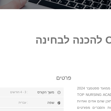
קורס מקוון- On-Line להכנה לבחינה
פרטים
קורס מקוון- On-Line להכנה לבחינה הממשלתית בסיעוד החל ממועד ספטמבר 2024
משך הקורס
: 3 - 4 חודשים
אות שמועברות ע"י מומחי התוכן של .TOP NURSING ACADEMY
וכן שהם אחים ואחיות
שפה
: עברית
ות והסברים מפורטים