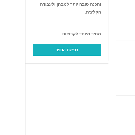
להמש
והכנה טובה יותר למבחן ולעבודה
הקלינית.
המקצ
מה מ
מחיר מיוחד לקבוצות
בספ
רכישת הספר
✔️
אנ
פיזיו
ופתופ
של ה
✔️
אבח
מחלת
✔️
סי