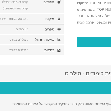
מועדים
קורס דצמבר (אפריל)
ודוגמאות מהקליניקה. בנוסף, מומחי התוכן של TOP NURSING ACADEMY יתמקדו
קורס מאי (ספטמבר)
בנושאים עליהם יכולים לשאול בממשלתי! TOP NURSING ACADEMY עושה שימוש
בפלטפורמת הזום הישיר להעברת הקורס! מומחי התוכן של TOP NURSING
מיקום
: הוראה מקוונת - ישירה
 חוק ומשפט, פרמקולוגיה
ספרים
: 5 ספרים
שאלות תרגול
: נכללים בקורס
בחינות
190 ₪
: נכללות בקורס
290 ₪
ספר הכנה למבחן הממיין
ספר הכנה לקורס השתל
לקורסים על בסיסים בסיעוד
ית לימודים - סילבוס
בהדרכה קלינית
מעודכן לפי
הספר נכתב ע"י מומחים בתחום
ההדרכה הקלינית ומבוסס ע
הנחיות מינהל
עדכני ורלוונוטי ומכסה את 
הנושאים הנכללים, בסילבו
הסיעוד לשנת
גוף השונות מהווה חלק חיוני לתפקיד המקצועי של האחות המוסמכת.
מנהל הסיעוד לשנת 2026