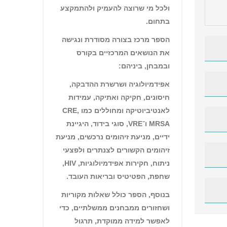
להצ
ולכל מי שרוצה להעמיק ולהתמקצע
בקו
בתחום.
על-
הספר מרכז בצורה מסודרת ונגישה
העדכנית של מנהל הסיעוד smith ו
את הנושאים המרכזיים בקורס
ובמבחן, ביניהם:
הספר
אפידמיולוגיה ושרשרת ההדבקה,
פרק כדי
במיו
חיסונים, חקיקה ואתיקה, עמידות
לך יד
לאנטיביוטיקה ומחוללים כמו CRE,
מקיף 
MRSA ו־VRE, סוגי בידוד, היגיינת
ית
ידיים, מניעת זיהומים נרכשים, מניעת
בתחו
זיהומים הקשורים לצנתרים ולפצעי
– ולה
ניתוח, חקירות אפידמיולוגיות, HIV,
שחפת, הפטיטיס ובריאות העובד.
איתן
בנוסף, הספר כולל שאלות מקוריות
בקור
ושחזורים ממבחנים ממשלתיים, כדי
העל-
לאפשר למידה ממוקדת, תרגול