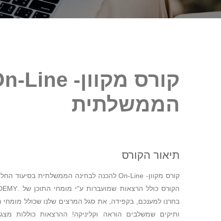
הַמִּשְׁתַּמְּשִׁים
בְּתוֹכְנַת
קוֹרֵא־מָסָךְ;
לְחַץ
Control-
F10
לִפְתִיחַת
תַּפְרִיט
הממשלתית
נְגִישׁוּת.
תיאור הקורס
180 ₪
הקורס כולל הרצ
תרופו-קארדס – פנקס תרופות
ללמידה ממוקדת - חלק א' +
בחרנו למענכם, בקפידה, את סגל המרצים שלנו שכולל מומחי ת
חלק ב'
ותיקים שמשלבים הוראה וקליניקה! ההרצאות כוללות מצג