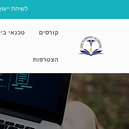
שִׂים
לשיחת ייעו
לֵב:
בְּאֲתָר
זֶה
קורסים
טכנאי בי
מֻפְעֶלֶת
מַעֲרֶכֶת
נָגִישׁ
בִּקְלִיק
הצטרפות
הַמְּסַיַּעַת
לִנְגִישׁוּת
הָאֲתָר.
לְחַץ
Control-
F11
לְהַתְאָמַת
הָאֲתָר
לְעִוְורִים