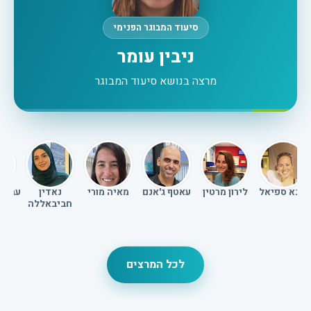
סיעוד המבוגר הפנימי
ניבין עומר
מרצה בנושא סיעוד המבוגר
מונא ספיאל
לירון מרטין
עאטף ג'אנם
מאיה מורי
נאדין
עבדא
חביבאללה
לכל המרצים