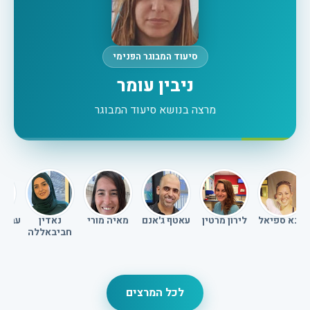
סיעוד המבוגר הפנימי
ניבין עומר
מרצה בנושא סיעוד המבוגר
מונא ספיאל
לירון מרטין
עאטף ג'אנם
מאיה מורי
נאדין
עבדא
חביבאללה
לכל המרצים